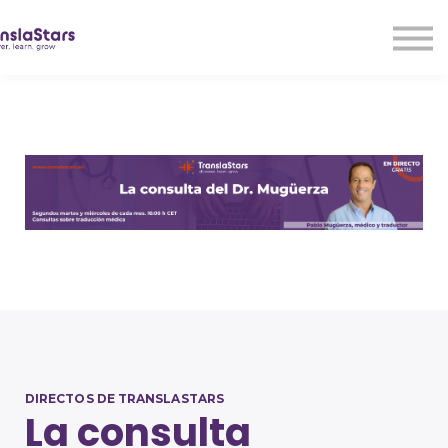
LMA
Audio
Free Courses
Ad With Us!
Contact Us
Sign in
Sign up
DIRECTOS DE TRANSLASTARS
La consulta