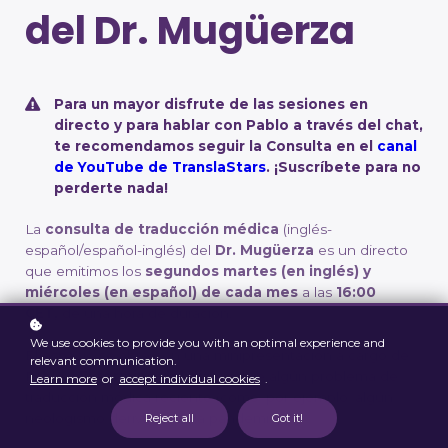
del Dr. Mugüerza
Para un mayor disfrute de las sesiones en
directo y para hablar con Pablo a través del chat,
te recomendamos seguir la Consulta en el
canal
de YouTube de TranslaStars
. ¡Suscríbete para no
perderte nada!
La
consulta de traducción médica
(inglés-
español/español-inglés) del
Dr. Mugüerza
es un directo
que emitimos los
segundos
martes (en inglés) y
miércoles (en español) de cada mes
a las
16:00
CET,
de una hora
de duración.
We use cookies to provide you with an optimal experience and
El espacio se abre con una minipresentación a cargo de
relevant communication.
Pablo,
«El término del día»
, sobre algún problema de
Learn more
or
accept individual cookies
.
traducción médica reciente (
como, por ejemplo, algún
neologismo derivado de la pandemia).
Reject all
Got it!