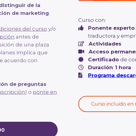
distinguir de la
cción de marketing
.
Curso con:
Ponente experto
diciones del curso
y/o
traductora y empr
ipción
antes de
Actividades
isición de una plaza
Acceso permane
planes implica que
Certificado
de co
 de acuerdo con
Duración
:
1 hora
Programa descar
ión de preguntas
uscripción
) o
ponte en
Curso incluido en 
90