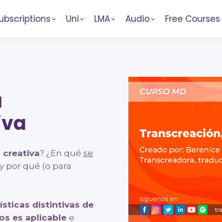
ubscriptions
Uni
LMA
Audio
Free Courses
a
iva
 creativa
? ¿En qué
se
y por qué (o para
ísticas distintivas de
os es aplicable
e