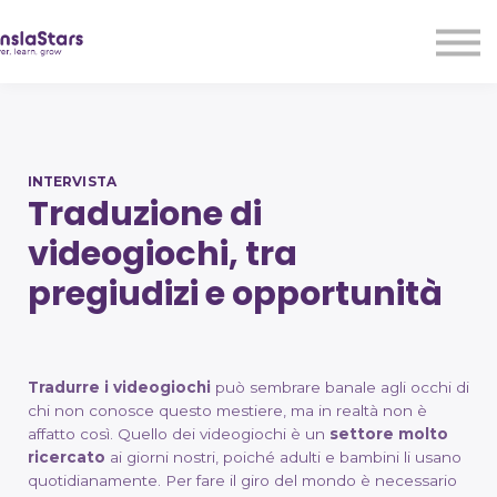
LMA
Audio
Free Courses
Ad With Us!
Contact Us
INTERVISTA
Sign in
Traduzione di
Sign up
videogiochi, tra
pregiudizi e opportunità
Tradurre i videogiochi
può sembrare banale agli occhi di
chi non conosce questo mestiere, ma in realtà non è
affatto così. Quello dei videogiochi è un
settore molto
ricercato
ai giorni nostri, poiché adulti e bambini li usano
quotidianamente. Per fare il giro del mondo è necessario