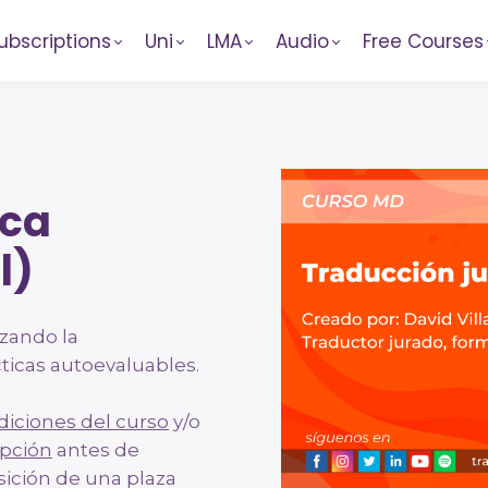
ubscriptions
Uni
LMA
Audio
Free Courses
ica
l)
izando la
ticas autoevaluables.
diciones del curso
y/o
ipción
antes de
isición de una plaza