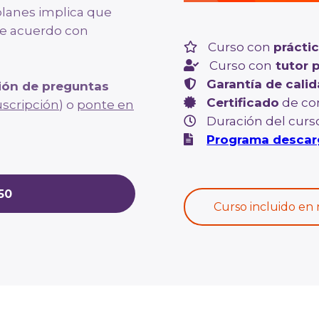
planes implica que
 de acuerdo con
Curso con
prácti
Curso con
tutor 
Garantía de cali
ión de preguntas
Certificado
de co
uscripción
) o
ponte en
Duración del curso
Programa descarg
50
Curso incluido en 