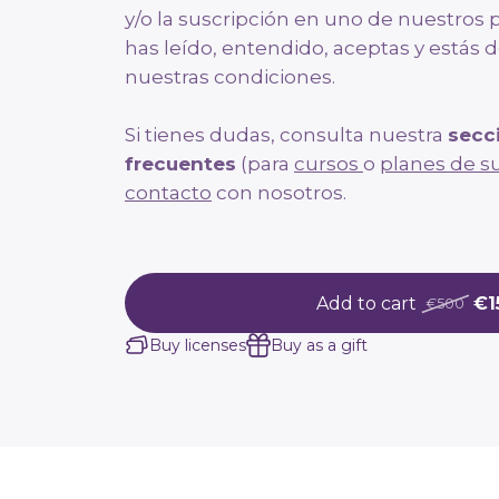
y/o la suscripción en uno de nuestros 
has leído, entendido, aceptas y estás
nuestras condiciones.
Si tienes dudas, consulta nuestra
secc
frecuentes
(para
cursos
o
planes de s
contacto
con nosotros.
Add to cart
€1
€500
Buy licenses
Buy as a gift