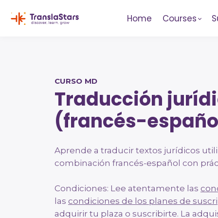
Home
Courses
S
CURSO MD
Traducción juríd
(francés-españo
Aprende a traducir textos jurídicos util
combinación francés-español con prác
Condiciones: Lee atentamente las
con
las
condiciones de los planes de suscr
adquirir tu plaza o suscribirte. La adqu