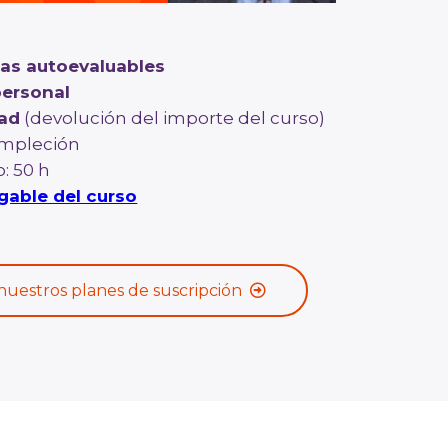
cas autoevaluables
personal
dad
(devolución del importe del curso)
mpleción
: 50 h
able del curso
nuestros planes de suscripción