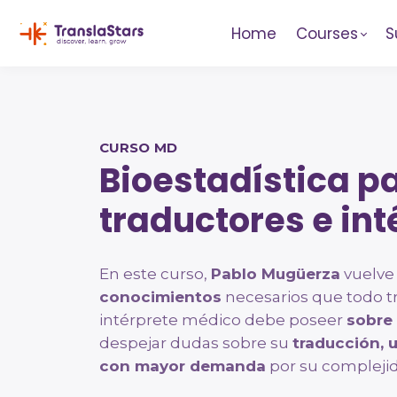
Home
Courses
S
CURSO MD
Bioestadística p
traductores e int
En este curso,
Pablo Mugüerza
vuelve 
conocimientos
necesarios que todo tr
intérprete médico debe poseer
sobre 
despejar dudas sobre su
traducción, 
con mayor demanda
por su compleji