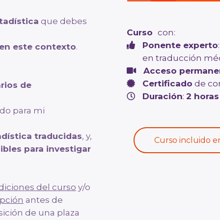
tadística
que debes
Curso
con:
Ponente experto
en este contexto
.
en traducción mé
Acceso permane
Certificado
de co
arios de
Duración
:
2 horas
do para mi
adística traducidas
, y,
Curso incluido e
ibles para investigar
diciones del curso
y/o
ipción
antes de
isición de una plaza