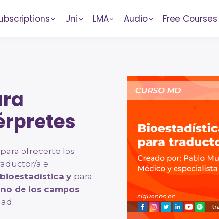
ubscriptions
Uni
LMA
Audio
Free Courses
ara
érpretes
para ofrecerte los
aductor/a e
bioestadística y
para
uno de los campos
dad.