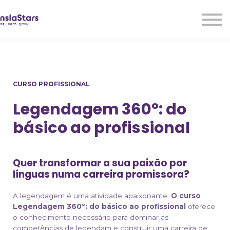
LMA
Audio
Free Courses
Ad With Us!
Contact Us
CURSO PROFISSIONAL
Sign in
Sign up
Legendagem 360º: do
básico ao profissional
Quer transformar a sua paixão por
línguas numa carreira promissora?
A legendagem é uma atividade apaixonante.
O curso
Legendagem 360⁠º: do básico ao profissional
oferece
o conhecimento necessário para dominar as
competências de legendam e construir uma carreira de