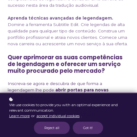
sucesso nesta área da tradução audiovisual.
Aprenda técnicas avançadas de legendagem.
Domine a ferramenta Subtitle Edit. Crie legendas de alta
qualidade para qualquer tipo de conteúdo. Construa um
portfólio profissional e atraia novos clientes. Comece uma
nova carreira ou acrescente um novo serviço à sua oferta.
Quer aprimorar as suas competências
de legendagem e oferecer um serviço
muito procurado pelo mercado
?
Inscreva-se agora e descubra de que forma a
legendagem lhe pode
abrir portas para novas
oportunidades.
We use cookies to provide you with an optimal experience and
Condições: Leia atentamente os
termos e condições
relevant communication.
dos
nossos cursos e planos de subscrição
.
Ao
Learn more
or
accept individual cookies
.
registar-se, confirma que leu, compreendeu e aceitou as
nossas condições e concorda com elas.
Reject all
Got it!