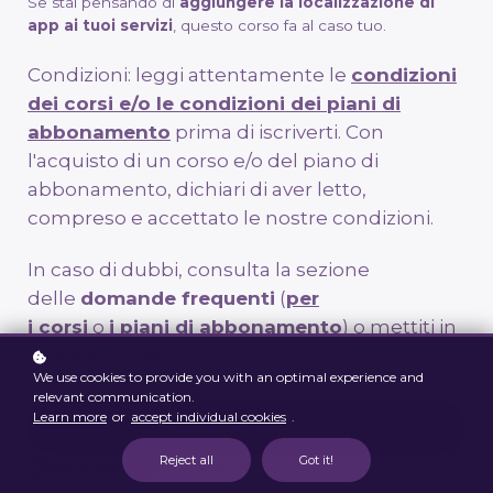
Se stai pensando di
aggiungere la localizzazione di
app ai tuoi servizi
, questo corso fa al caso tuo.
Condizioni: leggi attentamente le
condizioni
dei corsi e/o le condizioni dei piani di
abbonamento
prima di iscriverti. Con
l'acquisto di un corso e/o del piano di
abbonamento, dichiari di aver letto,
compreso e accettato le nostre condizioni.
In caso di dubbi, consulta la sezione
delle
domande frequenti
(
per
i corsi
o
i piani di abbonamento
) o mettiti in
contatto con noi.
We use cookies to provide you with an optimal experience and
relevant communication.
Learn more
or
accept individual cookies
.
Add to cart
€90
€500
Reject all
Got it!
Buy licenses
Buy as a gift