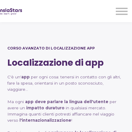
LMA
Audio
Free Courses
Ad With Us!
Contact Us
CORSO AVANZATO DI LOCALIZZAZIONE APP
Sign in
Sign up
Localizzazione di app
C'è un'
app
per ogni cosa: tenersi in contatto con gli altri,
fare la spesa, orientarsi in un posto sconosciuto,
viaggiare...
Ma ogni
app
deve parlare la lingua dell'utente
per
avere un
impatto duraturo
in qualsiasi mercato.
Immagina quanti clienti potresti affiancare nel viaggio
verso
l'internazionalizzazione
!